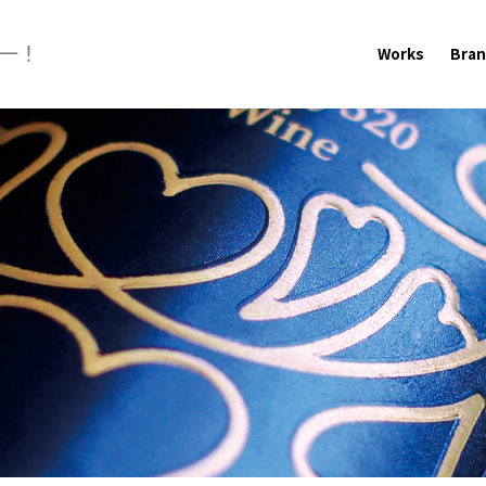
一！
Works
Bra